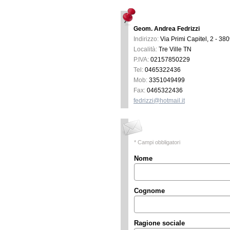
Geom. Andrea Fedrizzi
Indirizzo:
Via Primi Capitel, 2 - 38
Località:
Tre Ville
TN
P.IVA:
02157850229
Tel:
0465322436
Mob:
3351049499
Fax:
0465322436
fedrizzi@hotmail.it
* Campi obbligatori
Nome
Cognome
Ragione sociale