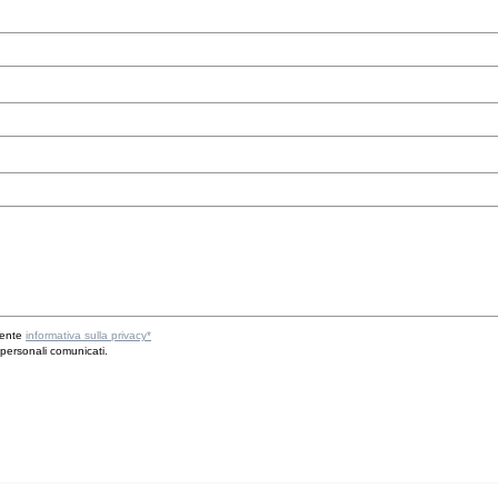
sente
informativa sulla privacy*
 personali comunicati.